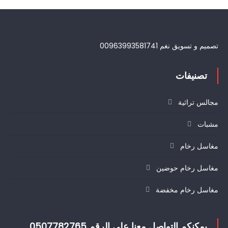
تصميم و تسويق نغم 00963993581741
تصنيفات
مجالس تراثية
مشبات
مغاسل رخام
مغاسل رخام حوضين
مغاسل رخام مخفضة
يمكنكم التواصل معنا على الرقم 0507782765