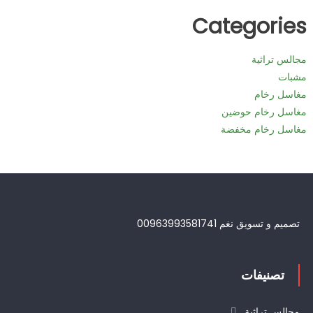
Categories
مجالس تراثية
مشبات
مغاسل رخام
مغاسل رخام حوضين
مغاسل رخام مخفضة
تصميم و تسويق نغم 00963993581741
تصنيفات
مجالس تراثية