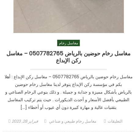
مغاسل رخام
مغاسل رخام حوضين بالرياض 0507782765 – مغاسل
ركن الإبداع
مغاسل رخام حوضين بالرياض 0507782765 – مغاسل ركن الإبداع : أهلا
بكم في مؤسسة ركن الإبداع يتوفر لدينا مغاسل رخام حوضين
بالرياض بأشكال مميزة و جذابة و جميلة . و ذلك بنوعي الرخام الصناعي و
الطبيعي بأفضل الأسعار و أحدث الديكورات . حيث يتم تركيب المغاسل
بتقنيات عالية و مهارة كبيرة دون أي عيوب أو أخطاء […]
على
Author
Posted
التعليقات
مغاسل رخام طبيعي و صناعي
فبراير 28, 2023
مغاسل
on
رخام