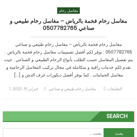
حوضين
مغاسل رخام
بالرياض
050778
مغاسل رخام فخمة بالرياض – مغاسل رخام طبيعي و
–
صناعي 0507782765
مغاسل
ركن
مغاسل رخام فخمة بالرياض – مغاسل رخام طبيعي و صناعي
الإبداع
0507782765 : نوفر لكم أفضل تصميمات مغاسل رخام فخمة بالرياض .
مغلقة
يتم تفصيل المغاسل حسب الطلب بأنواع الرخام الطبيعي و الصناعي . حيث
نقدم لكم خدمات راقية و متكاملة في مجال تركيب المغاسل الرخامية و
مغاسل الحمامات . كما نوفر أفضل ديكورات غرف الدش و […]
على
Author
Posted
التعليقات
مغاسل رخام طبيعي و صناعي
فبراير 15, 2023
مغاسل
on
رخام
فخمة
SEARCH
بالرياض
–
مغاسل
البحث