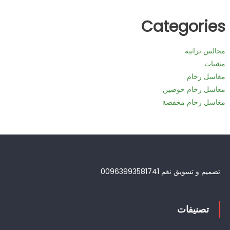
Categories
مجالس تراثية
مشبات
مغاسل رخام
مغاسل رخام حوضين
مغاسل رخام مخفضة
تصميم و تسويق نغم 00963993581741
تصنيفات