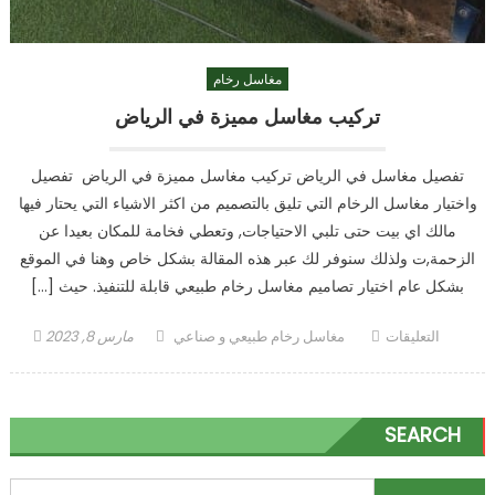
مغاسل رخام
تركيب مغاسل مميزة في الرياض
تفصيل مغاسل في الرياض تركيب مغاسل مميزة في الرياض تفصيل
واختيار مغاسل الرخام التي تليق بالتصميم من اكثر الاشياء التي يحتار فيها
مالك اي بيت حتى تلبي الاحتياجات, وتعطي فخامة للمكان بعيدا عن
الزحمة,ت ولذلك سنوفر لك عبر هذه المقالة بشكل خاص وهنا في الموقع
بشكل عام اختيار تصاميم مغاسل رخام طبيعي قابلة للتنفيذ. حيث […]
على
Author
Posted
التعليقات
مغاسل رخام طبيعي و صناعي
مارس 8, 2023
تركيب
on
مغاسل
مميزة
SEARCH
في
الرياض
مغلقة
البحث