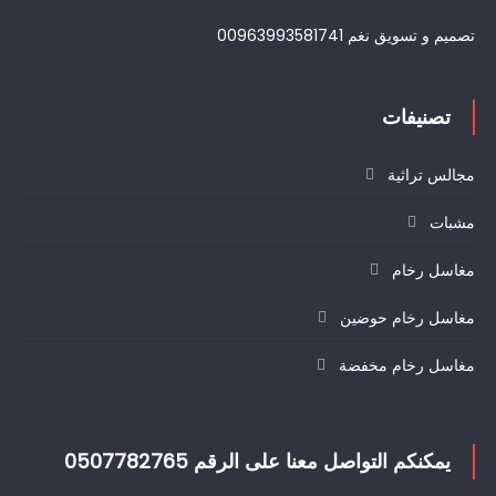
تصميم و تسويق نغم 00963993581741
تصنيفات
مجالس تراثية
مشبات
مغاسل رخام
مغاسل رخام حوضين
مغاسل رخام مخفضة
يمكنكم التواصل معنا على الرقم 0507782765