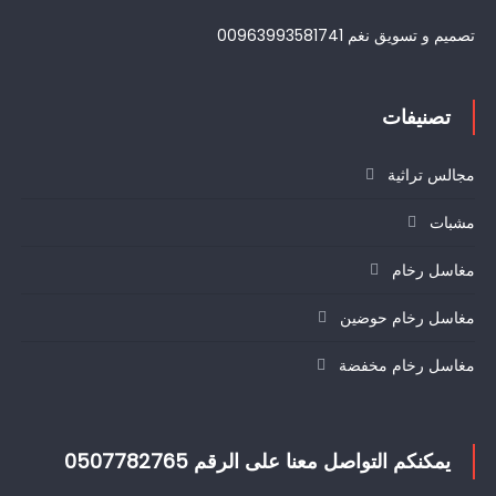
تصميم و تسويق نغم 00963993581741
تصنيفات
مجالس تراثية
مشبات
مغاسل رخام
مغاسل رخام حوضين
مغاسل رخام مخفضة
يمكنكم التواصل معنا على الرقم 0507782765