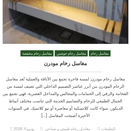
مغاسل رخام
مغاسل رخام حوضين
مغاسل رخام مخفضة
مغاسل رخام مودرن
مغاسل رخام مودرن: لمسة فاخرة تجمع بين الأناقة والعملية تُعد مغاسل
الرخام المودرن من أبرز عناصر التصميم الداخلي التي تضيف لمسة من
الفخامة والرقي إلى الحمامات والمجالس والمداخل العصرية. فهي تجمع بين
الجمال الطبيعي للرخام والتصاميم الحديثة التي تناسب مختلف أنماط
الديكور، سواء كانت كلاسيكية أو معاصرة أو نيو كلاسيك. في السنوات
الأخيرة أصبحت المغاسل […]
على
Author
Posted
التعليقات
مغاسل رخام طبيعي و صناعي
يونيو 9, 2026