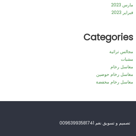
مارس 2023
فبراير 2023
Categories
مجالس تراثية
مشبات
مغاسل رخام
مغاسل رخام حوضين
مغاسل رخام مخفضة
تصميم و تسويق نغم 00963993581741