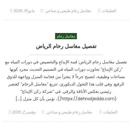
على
Author
Posted
التعليقات
مغاسل رخام طبيعي و صناعي
مايو 15, 2026
أشكال
on
مغاسل
رخام
مغاسل رخام
حديثة
مغلقة
تفصيل مغاسل رخام الرياض
تفصيل مغاسل رخام الرياض: قمة الإبداع والتخصيص في دورات المياه مع
“ركن الإبداع” تجاوزت دورات المياه في التصميم الحديث مجرد كونها
مساحات وظيفية، لتصبح جزءاً لا يتجزأ من فخامة المنزل وواجهة للذوق
الرفيع. وفي قلب هذا التحول الديكوري، تتربع “مغاسل الرخام” كعنصر
رئيسي يعكس الأناقة والرقي. في “شركة ركن الإبداع”
(https://dehnatjedda.com/)، نؤمن بأن كل منزل […]
على
Author
Posted
التعليقات
مغاسل رخام طبيعي و صناعي
نوفمبر 2, 2025
تفصيل
on
مغاسل
رخام