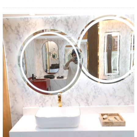
مغاسل
on
رخام
مودرن
مغلقة