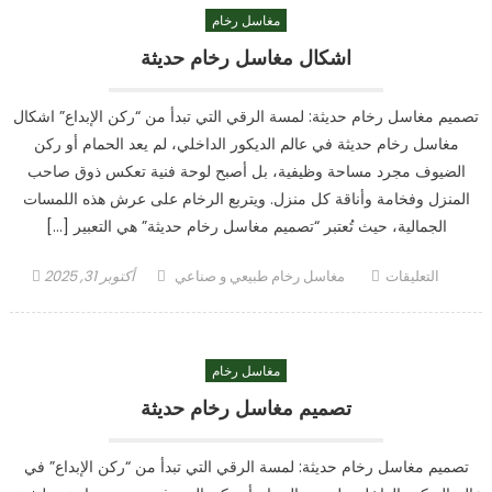
مغاسل رخام
الرياض
مغلقة
اشكال مغاسل رخام حديثة
تصميم مغاسل رخام حديثة: لمسة الرقي التي تبدأ من “ركن الإبداع” اشكال
مغاسل رخام حديثة في عالم الديكور الداخلي، لم يعد الحمام أو ركن
الضيوف مجرد مساحة وظيفية، بل أصبح لوحة فنية تعكس ذوق صاحب
المنزل وفخامة وأناقة كل منزل. ويتربع الرخام على عرش هذه اللمسات
الجمالية، حيث تُعتبر “تصميم مغاسل رخام حديثة” هي التعبير […]
على
Author
Posted
التعليقات
مغاسل رخام طبيعي و صناعي
أكتوبر 31, 2025
اشكال
on
مغاسل
رخام
مغاسل رخام
حديثة
مغلقة
تصميم مغاسل رخام حديثة
تصميم مغاسل رخام حديثة: لمسة الرقي التي تبدأ من “ركن الإبداع” في