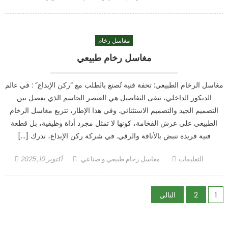
اشكال
on
مغاسل
رخام
مغاسل رخام
حديثة
مغلقة
مغاسل رخام طبيعي
مغاسل الرخام الطبيعي: تحفة فنية تُصنع بالطلب مع “ركن الإبداع” : في عالم
الديكور الداخلي، تبقى التفاصيل هي العنصر الحاسم الذي يفصل بين
التصميم الجيد والتصميم الاستثنائي. وفي هذا الإطار، تتربع مغاسل الرخام
الطبيعي على عرش الفخامة، كونها لا تمثل مجرد أداة وظيفية، بل قطعة
فنية فريدة تنبض بالأناقة والرقي. في شركة ركن الإبداع، ندرك […]
على
Author
Posted
التعليقات
مغاسل رخام طبيعي و صناعي
أكتوبر 10, 2025
مغاسل
on
رخام
تعدد
طبيعي
1
2
التالي
مغلقة
صفحات