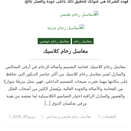
فهذه الشركة هي عنوانك لتحقيق ذلك بأعلى جودة وأفضل نتائج.
مغاسل رخام
مغاسل رخام حوضين
مغاسل رخام كلاسيك
مغاسل رخام كلاسيك: فخامة التصميم وأصالة الرخام في أرقى المجالس
والمنازل تُعتبر مغاسل رخام كلاسيك من أكثر عناصر الديكور التي تحافظ
على مكانتها مهما تغيرت صيحات التصميم الداخلي، فهي تمثل مزيجًا متوازنًا
بين الفخامة والأصالة والجودة العالية. ويُفضل الكثير من أصحاب الفلل
والقصور والمنازل الراقية اختيار التصاميم الكلاسيكية لما تضفيه من هيبة
ورقي يعكسان الذوق […]
على
Author
Posted
التعليقات
مغاسل رخام طبيعي و صناعي
يونيو 28, 2026
مغاسل
on
رخام