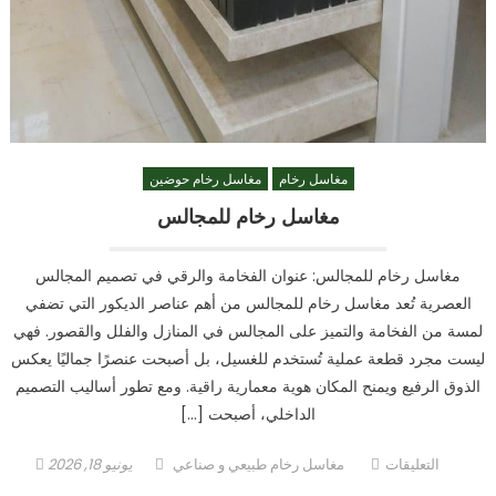
مغاسل رخام
مغاسل رخام حوضين
مغاسل رخام للمجالس
مغاسل رخام للمجالس: عنوان الفخامة والرقي في تصميم المجالس
العصرية تُعد مغاسل رخام للمجالس من أهم عناصر الديكور التي تضفي
لمسة من الفخامة والتميز على المجالس في المنازل والفلل والقصور. فهي
ليست مجرد قطعة عملية تُستخدم للغسيل، بل أصبحت عنصرًا جماليًا يعكس
الذوق الرفيع ويمنح المكان هوية معمارية راقية. ومع تطور أساليب التصميم
الداخلي، أصبحت […]
على
Author
Posted
التعليقات
مغاسل رخام طبيعي و صناعي
يونيو 18, 2026
مغاسل
on