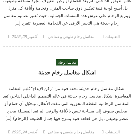
عالم الديكور الداخلي، لم يعد الحمام أو ركن الضيوف مجرد مساحة وظيفية،
بل أصبح لوحة فنية تعكس ذوق صاحب المنزل وفخامة وأناقة كل منزل.
ويتربع الرخام على عرش هذه اللمسات الجمالية، حيث تُعتبر تصميم مغاسل
رخام حديثة هي التعبير الأرقى عن الفخامة العصرية. تتفرد […]
على
Author
Posted
التعليقات
مغاسل رخام طبيعي و صناعي
أكتوبر 28, 2025
تصميم
on
مغاسل
رخام
مغاسل رخام
حديثة
مغلقة
اشكال مغاسل رخام حديثة
اشكال مغاسل رخام حديثة: تحفة فنية من “ركن الإبداع” تُلهم الفخامة
المعاصرة اشكال مغاسل رخام حديثة في عالم التصميم الداخلي الفاخر، تُعد
المغاسل الرخامية النقطة المحورية التي تلفت الأنظار، وتحوّل أي حمام أو
مجلس ضيوف إلى مساحة تنبض بالأناقة والرقي. لم تعد المغسلة مجرد
عنصر وظيفي، بل هي قطعة فنية يمتزج فيها جمال الطبيعة (الرخام) […]
على
Author
Posted
التعليقات
مغاسل رخام طبيعي و صناعي
أكتوبر 24, 2025