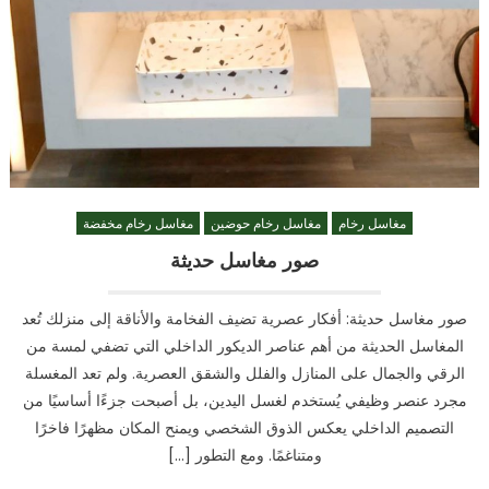
مغاسل رخام
مغاسل رخام حوضين
مغاسل رخام مخفضة
صور مغاسل حديثة
صور مغاسل حديثة: أفكار عصرية تضيف الفخامة والأناقة إلى منزلك تُعد
المغاسل الحديثة من أهم عناصر الديكور الداخلي التي تضفي لمسة من
الرقي والجمال على المنازل والفلل والشقق العصرية. ولم تعد المغسلة
مجرد عنصر وظيفي يُستخدم لغسل اليدين، بل أصبحت جزءًا أساسيًا من
التصميم الداخلي يعكس الذوق الشخصي ويمنح المكان مظهرًا فاخرًا
ومتناغمًا. ومع التطور […]