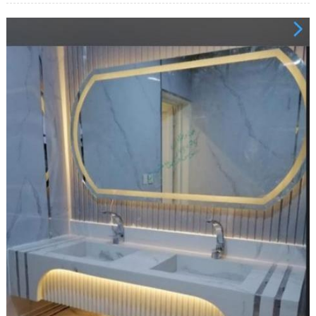
رخام
للمجالس
مغلقة