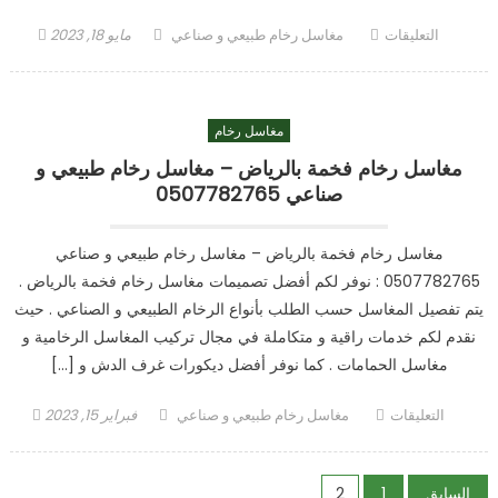
على
Author
Posted
التعليقات
مغاسل رخام طبيعي و صناعي
مايو 18, 2023
مغاسل
on
رخام
الرياض
مغاسل رخام
مغلقة
مغاسل رخام فخمة بالرياض – مغاسل رخام طبيعي و
صناعي 0507782765
مغاسل رخام فخمة بالرياض – مغاسل رخام طبيعي و صناعي
0507782765 : نوفر لكم أفضل تصميمات مغاسل رخام فخمة بالرياض .
يتم تفصيل المغاسل حسب الطلب بأنواع الرخام الطبيعي و الصناعي . حيث
نقدم لكم خدمات راقية و متكاملة في مجال تركيب المغاسل الرخامية و
مغاسل الحمامات . كما نوفر أفضل ديكورات غرف الدش و […]
على
Author
Posted
التعليقات
مغاسل رخام طبيعي و صناعي
فبراير 15, 2023
مغاسل
on
رخام
تعدد
فخمة
السابق
1
2