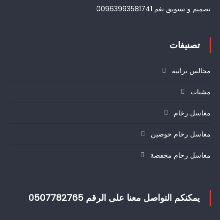
تصميم و تسويق نغم 00963993581741
تصنيفات
مجالس تراثية
مشبات
مغاسل رخام
مغاسل رخام حوضين
مغاسل رخام مخفضة
يمكنكم التواصل معنا على الرقم 0507782765